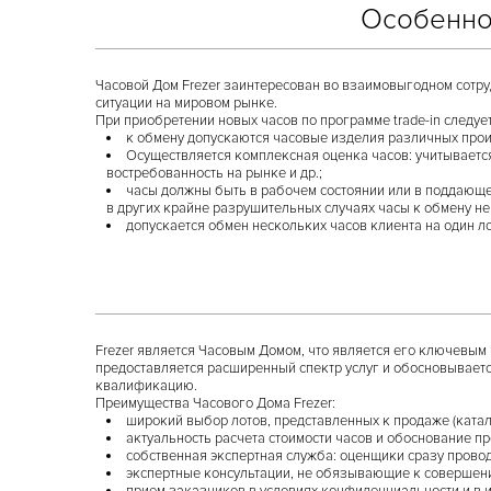
Особеннос
Часовой Дом Frezer заинтересован во взаимовыгодном сотру
ситуации на мировом рынке.
При приобретении новых часов по программе trade-in следуе
к обмену допускаются часовые изделия различных произ
Осуществляется комплексная оценка часов: учитывается
востребованность на рынке и др.;
часы должны быть в рабочем состоянии или в поддающем
в других крайне разрушительных случаях часы к обмену н
допускается обмен нескольких часов клиента на один ло
Frezer является Часовым Домом, что является его ключевым
предоставляется расширенный спектр услуг и обосновывает
квалификацию.
Преимущества Часового Дома Frezer:
широкий выбор лотов, представленных к продаже (катал
актуальность расчета стоимости часов и обоснование п
собственная экспертная служба: оценщики сразу провод
экспертные консультации, не обязывающие к совершению