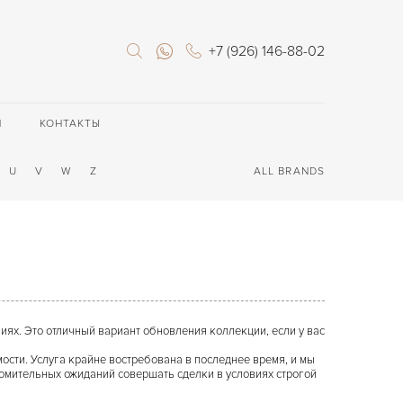
+7 (926) 146-88-02
П
КОНТАКТЫ
U
V
W
Z
ALL BRANDS
ях. Это отличный вариант обновления коллекции, если у вас
мости. Услуга крайне востребована в последнее время, и мы
томительных ожиданий совершать сделки в условиях строгой