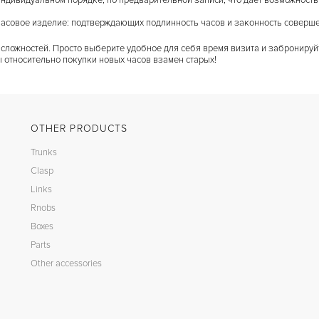
ндивидуальном порядке, по предварительной записи, что дает возможность
часовое изделие: подтверждающих подлинность часов и законность соверше
 сложностей. Просто выберите удобное для себя время визита и забронируйт
 относительно покупки новых часов взамен старых!
OTHER PRODUCTS
Trunks
Clasp
Links
Rnobs
Boxes
Parts
Other accessories