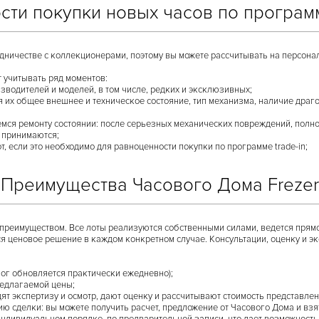
ти покупки новых часов по программ
дничестве с коллекционерами, поэтому вы можете рассчитывать на персона
т учитывать ряд моментов:
водителей и моделей, в том числе, редких и эксклюзивных;
 их общее внешнее и техническое состояние, тип механизма, наличие драго
ся ремонту состоянии: после серьезных механических повреждений, полной
е принимаются;
т, если это необходимо для равноценности покупки по программе trade-in;
Преимущества Часового Дома Frezer
 преимуществом. Все лоты реализуются собственными силами, ведется прям
ся ценовое решение в каждом конкретном случае. Консультации, оценку и 
ог обновляется практически ежедневно);
редлагаемой цены;
ят экспертизу и осмотр, дают оценку и рассчитывают стоимость представле
 сделки: вы можете получить расчет, предложение от Часового Дома и взят