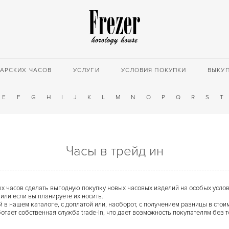
АРСКИХ ЧАСОВ
УСЛУГИ
УСЛОВИЯ ПОКУПКИ
ВЫКУ
E
F
G
H
I
J
K
L
M
N
O
P
Q
R
S
T
Часы в трейд ин
 часов сделать выгодную покупку новых часовых изделий на особых услови
или если вы планируете их носить.
 в нашем каталоге, с доплатой или, наоборот, с получением разницы в стои
тает собственная служба trade-in, что дает возможность покупателям без 