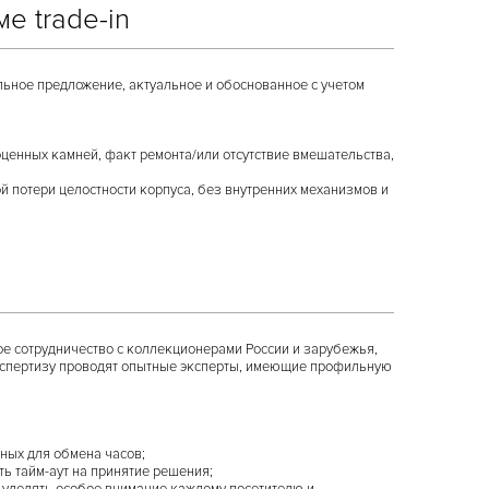
е trade-in
льное предложение, актуальное и обоснованное с учетом
ценных камней, факт ремонта/или отсутствие вмешательства,
 потери целостности корпуса, без внутренних механизмов и
ое сотрудничество с коллекционерами России и зарубежья,
экспертизу проводят опытные эксперты, имеющие профильную
нных для обмена часов;
ь тайм-аут на принятие решения;