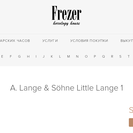
АРСКИХ ЧАСОВ
УСЛУГИ
УСЛОВИЯ ПОКУПКИ
ВЫКУ
E
F
G
H
I
J
K
L
M
N
O
P
Q
R
S
T
A. Lange & Söhne Little Lange 1
S