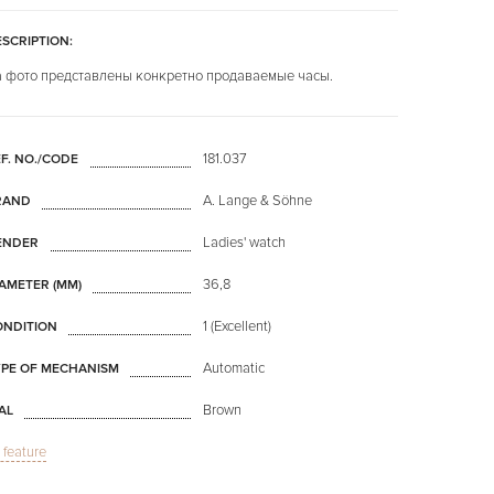
SCRIPTION:
 фото представлены конкретно продаваемые часы.
181.037
F. NO./CODE
A. Lange & Söhne
RAND
Ladies' watch
ENDER
36,8
AMETER (MM)
1 (Excellent)
ONDITION
Automatic
YPE OF MECHANISM
Brown
AL
l feature
Sapphire glass
LASS
Little Lange 1