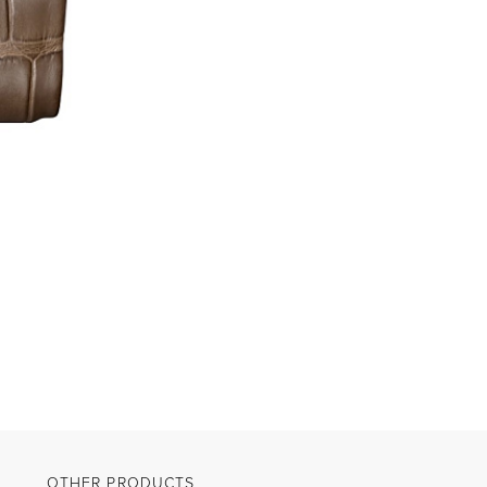
M
P
AV
DE
C
C
D
OTHER PRODUCTS