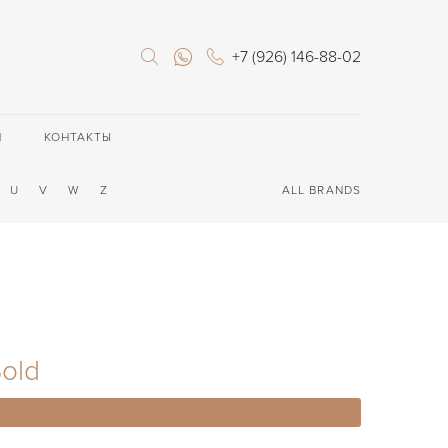
+7 (926) 146-88-02
П
КОНТАКТЫ
U
V
W
Z
ALL BRANDS
old