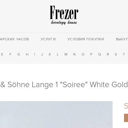
АРСКИХ ЧАСОВ
УСЛУГИ
УСЛОВИЯ ПОКУПКИ
ВЫКУ
E
F
G
H
I
J
K
L
M
N
O
P
Q
R
S
T
 & Söhne Lange 1 "Soiree" White Gold
S