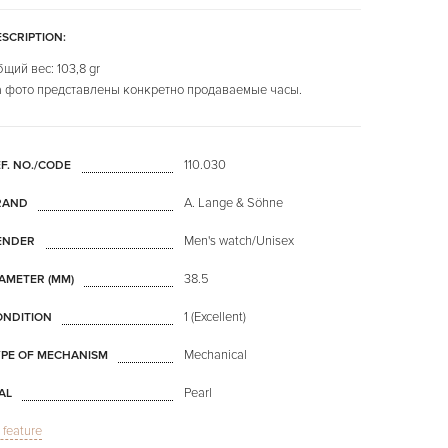
SCRIPTION:
щий вес: 103,8 gr
 фото представлены конкретно продаваемые часы.
110.030
F. NO./CODE
A. Lange & Söhne
RAND
Men's watch/Unisex
ENDER
38.5
AMETER (MM)
1 (Excellent)
ONDITION
Mechanical
YPE OF MECHANISM
Pearl
AL
l feature
Sapphire glass
LASS