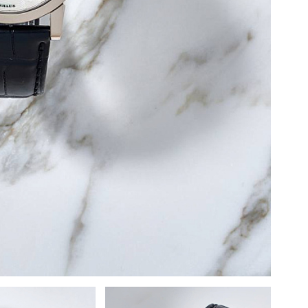
F
M
AV
C
C
D
O