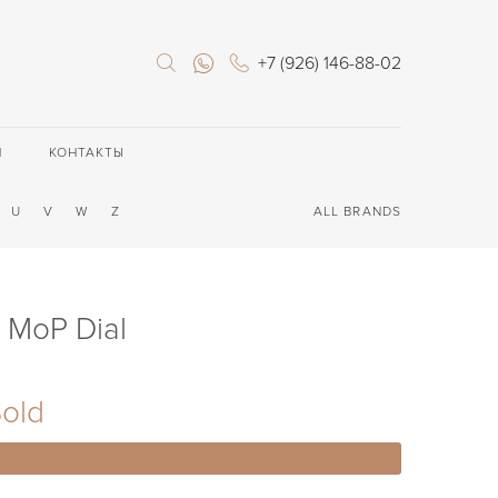
+7 (926) 146-88-02
П
КОНТАКТЫ
U
V
W
Z
ALL BRANDS
 MoP Dial
old