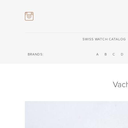
SWISS WATCH CATALOG
BRANDS:
A
B
C
D
Vach