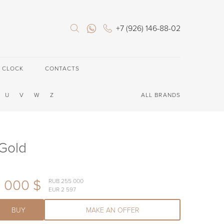
+7 (926) 146-88-02
E CLOCK
CONTACTS
U
V
W
Z
ALL BRANDS
 Gold
 000 $
RUB 255 000
EUR 2 597
BUY
MAKE AN OFFER