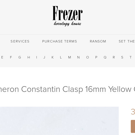
SERVICES
PURCHASE TERMS
RANSOM
SET TH
E
F
G
H
I
J
K
L
M
N
O
P
Q
R
S
T
eron Constantin Clasp 16mm Yellow
3