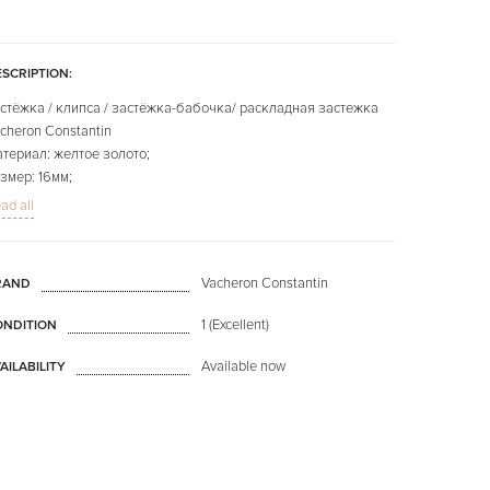
SCRIPTION:
стёжка / клипса / застёжка-бабочка/ раскладная застежка
cheron Constantin
териал: желтое золото;
змер: 16мм;
с: 15,3 gr.
ad all
 фото представлено конкретно продаваемое изделие.
Vacheron Constantin
RAND
1 (Excellent)
ONDITION
Available now
AILABILITY