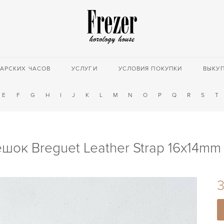
АРСКИХ ЧАСОВ
УСЛУГИ
УСЛОВИЯ ПОКУПКИ
ВЫКУ
E
F
G
H
I
J
K
L
M
N
O
P
Q
R
S
T
шок Breguet Leather Strap 16x14m