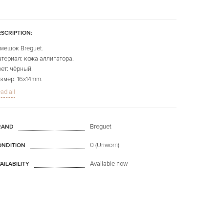
SCRIPTION:
мешок Breguet.
териал: кожа аллигатора.
ет: чёрный.
змер: 16x14mm.
ина: 100х65mm.
ad all
 фото представлено конкретно продаваемое изделие.
Breguet
RAND
0 (Unworn)
ONDITION
Available now
AILABILITY