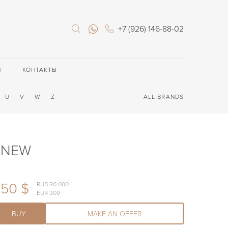
+7 (926) 146-88-02
П
КОНТАКТЫ
U
V
W
Z
ALL BRANDS
m NEW
350 $
RUB 30 000
EUR 309
BUY
MAKE AN OFFER