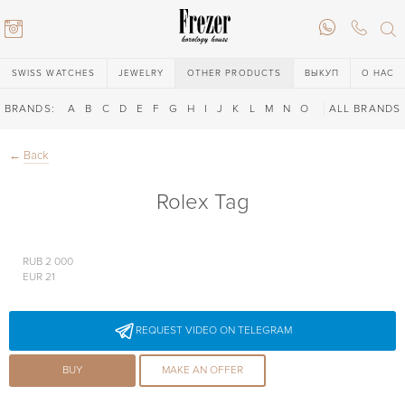
SWISS WATCHES
JEWELRY
OTHER PRODUCTS
ВЫКУП
О НАС
BRANDS:
A
B
C
D
E
F
G
H
I
J
K
L
M
N
O
P
ALL BRANDS
Q
R
S
T
←
Back
Rolex Tag
RUB 2 000
EUR 21
6) 146-88-02
REQUEST VIDEO ON TELEGRAM
6) 146-88-02
BUY
MAKE AN OFFER