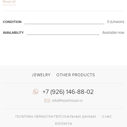
В наличии размеры M, XL
Read all
На фото представлено конкретно продаваемое изделие.
0 (Unworn)
CONDITION
Available now
AVAILABILITY
JEWELRY
OTHER PRODUCTS
+7 (926) 146-88-02
info@frezerhouse.ru
ПОЛИТИКА ОБРАБОТКИ ПЕРСОНАЛЬНЫХ ДАННЫХ
О НАС
КОНТАКТЫ