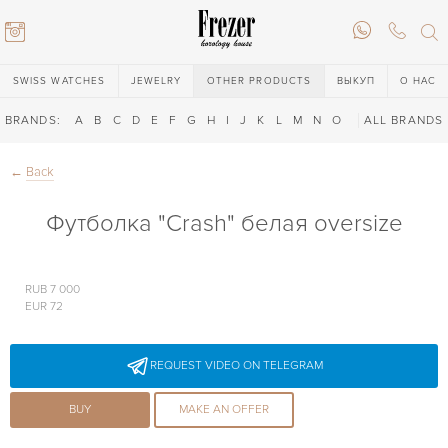
SWISS WATCHES
JEWELRY
OTHER PRODUCTS
ВЫКУП
О НАС
BRANDS:
A
B
C
D
E
F
G
H
I
J
K
L
M
N
O
P
ALL BRANDS
Q
R
S
T
←
Back
Футболка "Crash" белая oversize
RUB 7 000
EUR 72
6) 146-88-02
REQUEST VIDEO ON TELEGRAM
6) 146-88-02
BUY
MAKE AN OFFER