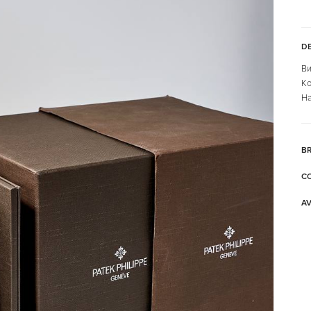
DE
Ви
Ко
На
B
C
AV