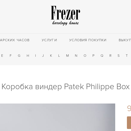
АРСКИХ ЧАСОВ
УСЛУГИ
УСЛОВИЯ ПОКУПКИ
ВЫКУ
E
F
G
H
I
J
K
L
M
N
O
P
Q
R
S
T
Коробка виндер Patek Philippe Box