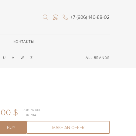
+7 (926) 146-88-02
П
КОНТАКТЫ
U
V
W
Z
ALL BRANDS
900 $
RUB 76 000
EUR 784
BUY
MAKE AN OFFER