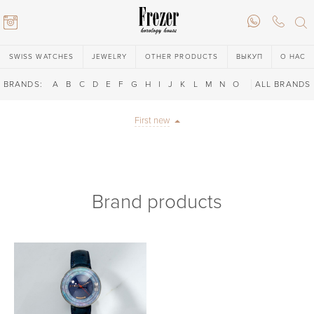
SWISS WATCHES
JEWELRY
OTHER PRODUCTS
ВЫКУП
О НАС
BRANDS:
A
B
C
D
E
F
G
H
I
J
K
L
M
N
O
P
ALL BRANDS
Q
R
S
T
First new
Brand products
6) 146-88-02
6) 146-88-02