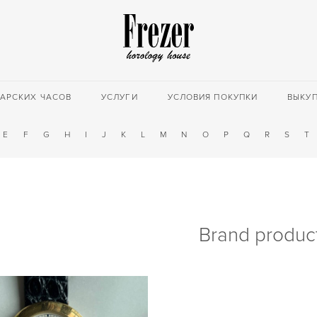
АРСКИХ ЧАСОВ
УСЛУГИ
УСЛОВИЯ ПОКУПКИ
ВЫКУ
E
F
G
H
I
J
K
L
M
N
O
P
Q
R
S
T
Brand produc