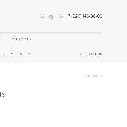
+7 (926) 146-88-02
П
КОНТАКТЫ
U
V
W
Z
ALL BRANDS
First new
ts